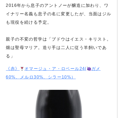
2016年から息子のアントノーが醸造に加わり、ワ
イナリー名義も息子の名に変更したが、当面はジル
も現役を続ける予定。
⁡
親子の不変の哲学は「ブドウはイエス・キリスト。
畑は聖母マリア。造り手は二人に従う羊飼いであ
る」
《赤》
オマージュ・ア・ロベール24(
ガメ
60%、メルロ30%、シラー10%）