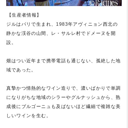
⁡【生産者情報】
ジルはパリで生まれ、1983年アヴィニョン西北の
静かな渓谷の山間、レ・サルレ村でドメーヌを開
設。
⁡
畑はつい近年まで携帯電話も通じない、孤絶した地
域であった。
⁡
真摯かつ情熱的なワイン造りで、濃いばかりで単調
になりがちな地域のシラーやグルナッシュから、熟
成後にブルゴーニュも及ばないほど繊細で複雑な美
しいワインを生む。
⁡