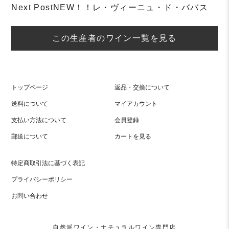
navigation
Next Post
NEW！！レ・ヴィーニュ・ド・ババス
この生産者のワイン一覧を見る
トップページ
返品・交換について
送料について
マイアカウント
支払い方法について
会員登録
郵送について
カートを見る
特定商取引法に基づく表記
プライバシーポリシー
お問い合わせ
自然派ワイン・ナチュラルワイン専門店