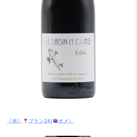
《赤》
ブラン24(
ガメ）