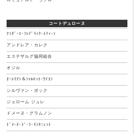
コートデュローヌ
ｱﾝﾀﾞｰｽ･ﾌﾚﾃﾞﾘｯｸ･ｽﾃｨｰﾝ
アンドレア・カレク
エステザルグ協同組合
オジル
ｵｰﾚﾘｱﾝ＆ｼｬﾙﾛｯﾄ･ｳｲﾖﾝ
シルヴァン・ボック
ジェローム ジュレ
ドメーヌ・グラムノン
ﾄﾞﾒｰﾇ･ﾄﾞ･ﾗ･ﾓﾝﾀﾆｪｯﾄ