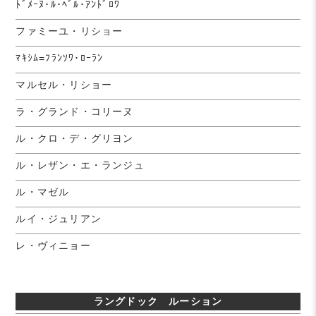
ﾄﾞﾒｰﾇ･ﾙ･ﾍﾞﾙ･ｱﾝﾄﾞﾛﾜ
ファミーユ・リショー
ﾏｷｼﾑ=ﾌﾗﾝｿﾜ･ﾛｰﾗﾝ
マルセル・リショー
ラ・グランド・コリーヌ
ル・クロ・デ・グリヨン
ル・レザン・エ・ランジュ
ル・マゼル
ルイ・ジュリアン
レ・ヴィニョー
ラングドック ルーション