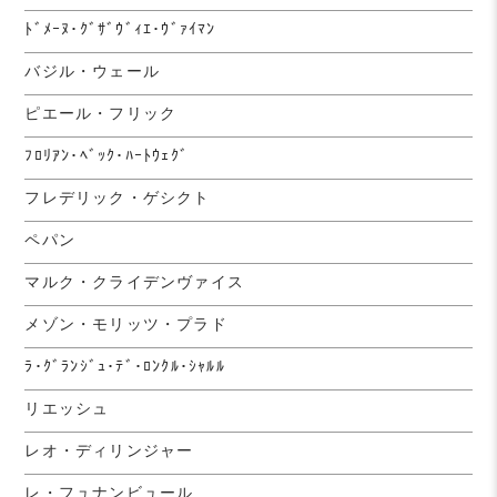
ﾄﾞﾒｰﾇ･ｸﾞｻﾞｳﾞｨｴ･ｳﾞｧｲﾏﾝ
バジル・ウェール
ピエール・フリック
ﾌﾛﾘｱﾝ･ﾍﾞｯｸ･ﾊｰﾄｳｪｸﾞ
フレデリック・ゲシクト
ペパン
マルク・クライデンヴァイス
メゾン・モリッツ・プラド
ﾗ･ｸﾞﾗﾝｼﾞｭ･ﾃﾞ･ﾛﾝｸﾙ･ｼｬﾙﾙ
リエッシュ
レオ・ディリンジャー
レ・フュナンビュール