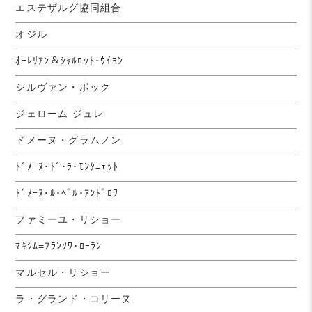
エステザルグ協同組合
オジル
ｵｰﾚﾘｱﾝ＆ｼｬﾙﾛｯﾄ･ｳｲﾖﾝ
シルヴァン・ボック
ジェローム ジュレ
ドメーヌ・グラムノン
ﾄﾞﾒｰﾇ･ﾄﾞ･ﾗ･ﾓﾝﾀﾆｪｯﾄ
ﾄﾞﾒｰﾇ･ﾙ･ﾍﾞﾙ･ｱﾝﾄﾞﾛﾜ
ファミーユ・リショー
ﾏｷｼﾑ=ﾌﾗﾝｿﾜ･ﾛｰﾗﾝ
マルセル・リショー
ラ・グランド・コリーヌ