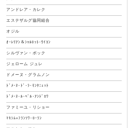
アンドレア・カレク
エステザルグ協同組合
オジル
ｵｰﾚﾘｱﾝ＆ｼｬﾙﾛｯﾄ･ｳｲﾖﾝ
シルヴァン・ボック
ジェローム ジュレ
ドメーヌ・グラムノン
ﾄﾞﾒｰﾇ･ﾄﾞ･ﾗ･ﾓﾝﾀﾆｪｯﾄ
ﾄﾞﾒｰﾇ･ﾙ･ﾍﾞﾙ･ｱﾝﾄﾞﾛﾜ
ファミーユ・リショー
ﾏｷｼﾑ=ﾌﾗﾝｿﾜ･ﾛｰﾗﾝ