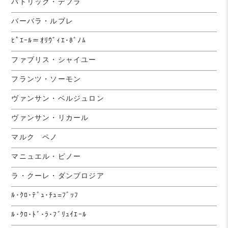
パトリック・デプラ
バーバラ・ルブレ
ﾋﾟｴｰﾙ＝ｵﾘｳﾞｨｴ･ﾎﾞﾉﾑ
ファブリス・シャイユー
フランツ・ソーモン
ヴァンサン・ベルジュロン
ヴァンサン・リカール
マルク ペノ
マニュエル・ピノー
ラ・クーレ・ダンブロジア
ﾙ･ｸﾛ･ﾃﾞｭ･ﾁｭ=ﾌﾞｯﾌ
ﾙ･ｸﾛ･ﾄﾞ･ﾗ･ﾌﾞﾘｭｲｴｰﾙ