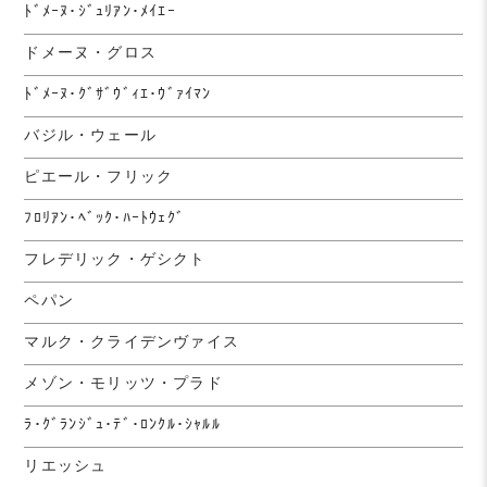
ﾄﾞﾒｰﾇ･ｼﾞｭﾘｱﾝ･ﾒｲｴｰ
ドメーヌ・グロス
ﾄﾞﾒｰﾇ･ｸﾞｻﾞｳﾞｨｴ･ｳﾞｧｲﾏﾝ
バジル・ウェール
ピエール・フリック
ﾌﾛﾘｱﾝ･ﾍﾞｯｸ･ﾊｰﾄｳｪｸﾞ
フレデリック・ゲシクト
ペパン
マルク・クライデンヴァイス
メゾン・モリッツ・プラド
ﾗ･ｸﾞﾗﾝｼﾞｭ･ﾃﾞ･ﾛﾝｸﾙ･ｼｬﾙﾙ
リエッシュ