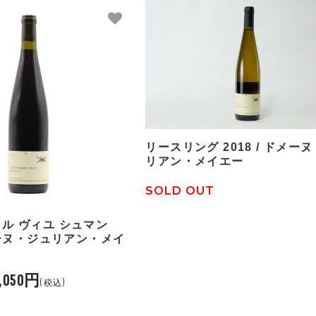
リースリング 2018 / ドメー
リアン・メイエー
SOLD OUT
 ル ヴィユ シュマン
ドメーヌ・ジュリアン・メイ
,050円
(税込)