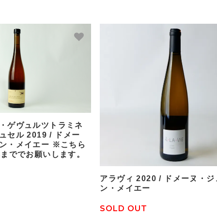
・ゲヴュルツトラミネ
セル 2019 / ドメー
ン・メイエー ※こちら
本まででお願いします。
アラヴィ 2020 / ドメーヌ・
ン・メイエー
SOLD OUT