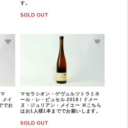
す。
SOLD OUT
デマ
マセラシオン・ゲヴュルツトラミネ
・メイ
ール・レ・ピュセル 2018 / ドメー
ででお
ヌ・ジュリアン・メイエー ※こちら
はお1人様1本まででお願いします。
SOLD OUT