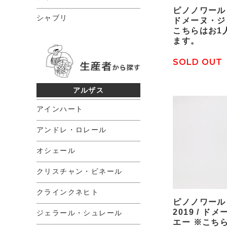
ピノノワール ピ
シャブリ
ドメーヌ・ジ
こちらはお1
ます。
SOLD OUT
アルザス
アインハート
アンドレ・ロレール
オシェール
クリスチャン・ビネール
クラインクネヒト
ピノノワール
2019 / 
ジェラール・シュレール
エー ※こち