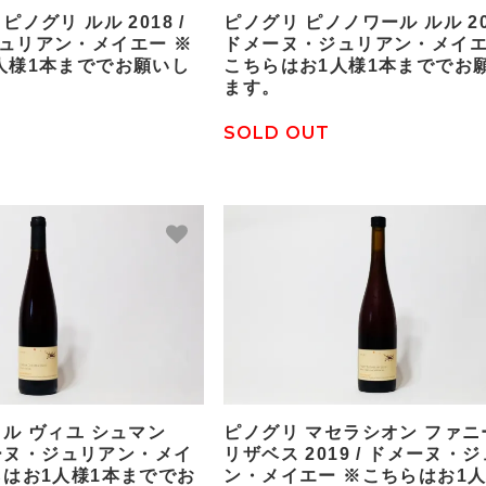
ノグリ ルル 2018 /
ピノグリ ピノノワール ルル 201
ュリアン・メイエー ※
ドメーヌ・ジュリアン・メイエ
人様1本まででお願いし
こちらはお1人様1本まででお
ます。
SOLD OUT
 ル ヴィユ シュマン
ピノグリ マセラシオン ファニ
ドメーヌ・ジュリアン・メイ
リザベス 2019 / ドメーヌ・
らはお1人様1本まででお
ン・メイエー ※こちらはお1人