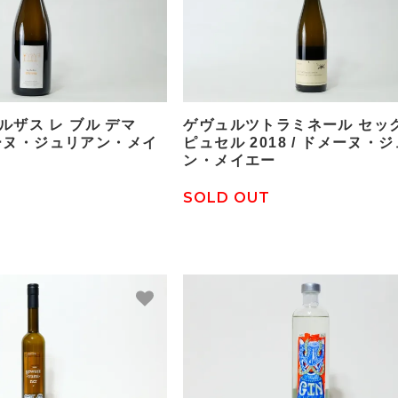
ルザス レ ブル デマ
ゲヴュルツトラミネール セック
ドメーヌ・ジュリアン・メイ
ピュセル 2018 / ドメーヌ・
ン・メイエー
SOLD OUT