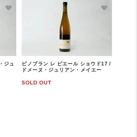
ヌ・ジュ
ピノブラン レ ピエール ショウド17 /
ドメーヌ・ジュリアン・メイエー
SOLD OUT