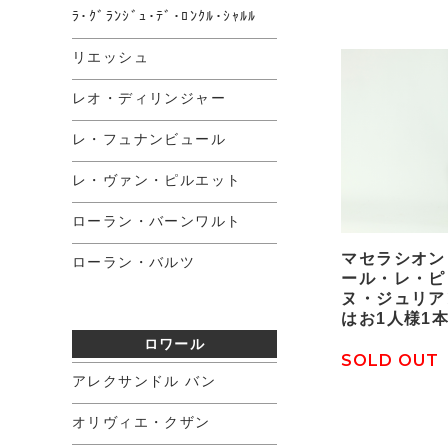
ﾗ･ｸﾞﾗﾝｼﾞｭ･ﾃﾞ･ﾛﾝｸﾙ･ｼｬﾙﾙ
リエッシュ
レオ・ディリンジャー
レ・フュナンビュール
レ・ヴァン・ピルエット
ローラン・バーンワルト
マセラシオン
ローラン・バルツ
ール・レ・ピュ
ヌ・ジュリア
はお1人様1
ロワール
SOLD OUT
アレクサンドル バン
オリヴィエ・クザン