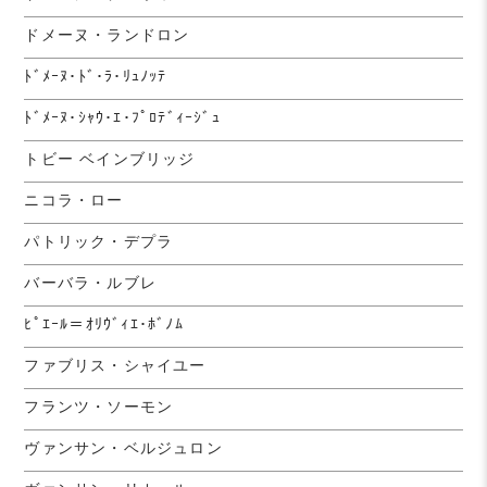
ドメーヌ・ランドロン
ﾄﾞﾒｰﾇ･ﾄﾞ･ﾗ･ﾘｭﾉｯﾃ
ﾄﾞﾒｰﾇ･ｼｬｳ･ｴ･ﾌﾟﾛﾃﾞｨｰｼﾞｭ
トビー ベインブリッジ
ニコラ・ロー
パトリック・デプラ
バーバラ・ルブレ
ﾋﾟｴｰﾙ＝ｵﾘｳﾞｨｴ･ﾎﾞﾉﾑ
ファブリス・シャイユー
フランツ・ソーモン
ヴァンサン・ベルジュロン