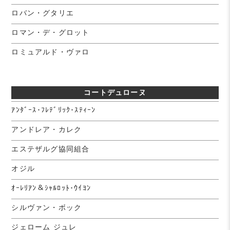
ロバン・グタリエ
ロマン・デ・グロット
ロミュアルド・ヴァロ
コートデュローヌ
ｱﾝﾀﾞｰｽ･ﾌﾚﾃﾞﾘｯｸ･ｽﾃｨｰﾝ
アンドレア・カレク
エステザルグ協同組合
オジル
ｵｰﾚﾘｱﾝ＆ｼｬﾙﾛｯﾄ･ｳｲﾖﾝ
シルヴァン・ボック
ジェローム ジュレ