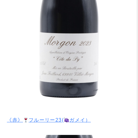
《赤》
フルーリー23(
ガメイ）