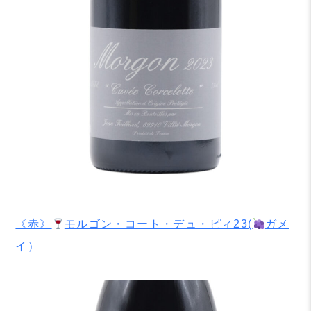
《赤》
モルゴン・コート・デュ・ピィ23(
ガメ
イ）