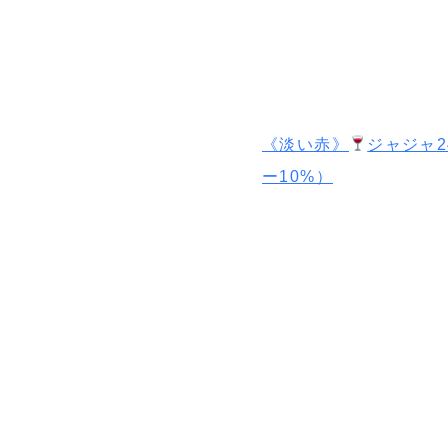
《淡い赤》
ジャジャ2
ー10%）