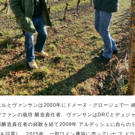
ルとヴァンサンは2000年にドメーヌ・グロージュで一 緒
ファンの栽培 醸造責任者、ヴァンサンはDRCとデュジャ
醸造責任者の経験を経て2009年 アルデッシュに自らの
ーヴを設置し、2015年、一部ワイン農協に売っていたブ ド