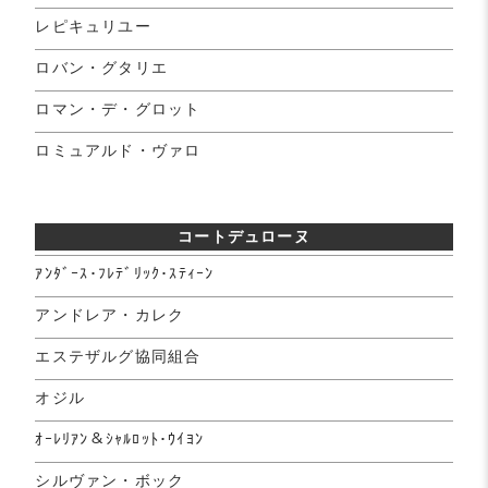
レピキュリユー
ロバン・グタリエ
ロマン・デ・グロット
ロミュアルド・ヴァロ
コートデュローヌ
ｱﾝﾀﾞｰｽ･ﾌﾚﾃﾞﾘｯｸ･ｽﾃｨｰﾝ
アンドレア・カレク
エステザルグ協同組合
オジル
ｵｰﾚﾘｱﾝ＆ｼｬﾙﾛｯﾄ･ｳｲﾖﾝ
シルヴァン・ボック