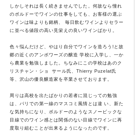
しかしそれは長く続きませんでした。何故なら憧れ
のボルドーでワインの仕事をしても、お客様の選ぶ
ワインは味よりも銘柄、 毎日飲むワインよりセラー
に並べる値段の高い見栄えの良いワインばかり。
色々悩んだけど、やはり自分でワインを造ろう!と故
郷の近くのアンボワーズの醸造 学校に入学し、一か
ら農業を勉強しました。ちなみにこの学校はあのク
リスチャン・ショ サール氏、Thierry Puzelat氏
等、沢山の優良醸造家を卒業させております。
周りは高校を出たばかりの若者に混じっての勉強
は、パリでの第一線のマスコミ風情とは違 い、新た
な気持ちになり、ボルドーのようなスノービックな
目線でのワイン感とは関係のない目線でワインに再
度取り組むことが出来るようになったのです。