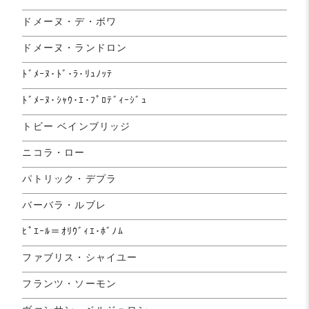
ドメーヌ・デ・ボワ
ドメーヌ・ランドロン
ﾄﾞﾒｰﾇ･ﾄﾞ･ﾗ･ﾘｭﾉｯﾃ
ﾄﾞﾒｰﾇ･ｼｬｳ･ｴ･ﾌﾟﾛﾃﾞｨｰｼﾞｭ
トビー ベインブリッジ
ニコラ・ロー
パトリック・デプラ
バーバラ・ルブレ
ﾋﾟｴｰﾙ＝ｵﾘｳﾞｨｴ･ﾎﾞﾉﾑ
ファブリス・シャイユー
フランツ・ソーモン