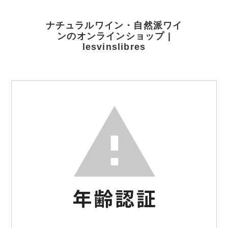
ナチュラルワイン・自然派ワイ
ンのオンラインショップ |
lesvinslibres