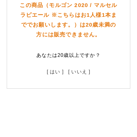
この商品（モルゴン 2020 / マルセル
ラピエール ※こちらはお1人様1本ま
ででお願いします。）は20歳未満の
方には販売できません。
あなたは20歳以上ですか？
[ はい ]
[ いいえ ]